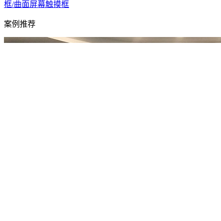
框/曲面屏幕触摸框
案例推荐