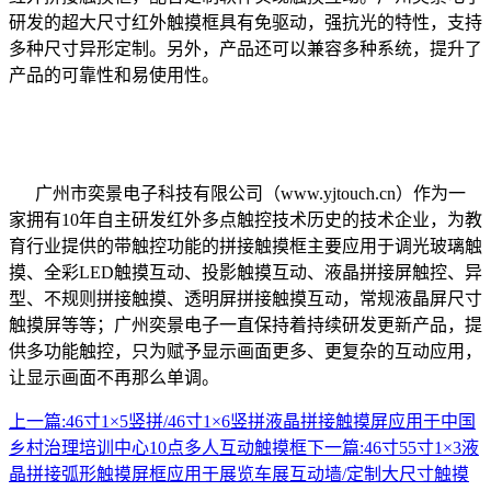
研发的超大尺寸红外触摸框具有免驱动，强抗光的特性，支持
多种尺寸异形定制。另外，产品还可以兼容多种系统，提升了
产品的可靠性和易使用性。
广州市奕景电子科技有限公司（www.yjtouch.cn）作为一
家拥有10年自主研发红外多点触控技术历史的技术企业，为教
育行业提供的带触控功能的拼接触摸框主要应用于调光玻璃触
摸、全彩LED触摸互动、投影触摸互动、液晶拼接屏触控、异
型、不规则拼接触摸、透明屏拼接触摸互动，常规液晶屏尺寸
触摸屏等等；广州奕景电子一直保持着持续研发更新产品，提
供多功能触控，只为赋予显示画面更多、更复杂的互动应用，
让显示画面不再那么单调。
上一篇:
46寸1×5竖拼/46寸1×6竖拼液晶拼接触摸屏应用于中国
乡村治理培训中心10点多人互动触摸框
下一篇:
46寸55寸1×3液
晶拼接弧形触摸屏框应用于展览车展互动墙/定制大尺寸触摸