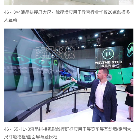
46寸3×4液晶拼接屏大尺寸触摸墙应用于教育行业学校20点触摸多
人互动
46寸55寸1×3液晶拼接弧形触摸屏框应用于展览车展互动墙/定制大
尺寸触摸框/曲面屏幕触摸框