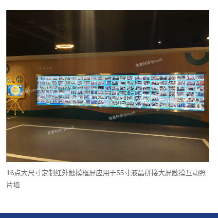
16点大尺寸定制红外触摸框屏应用于55寸液晶拼接大屏触摸互动照
片墙