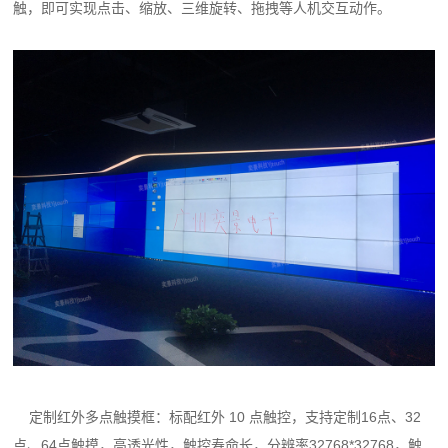
触，即可实现点击、缩放、三维旋转、拖拽等人机交互动作。
定制红外多点触摸框：标配红外 10 点触控，支持定制16点、32
点、64点触摸，高透光性，触控寿命长，分辨率32768*32768，触