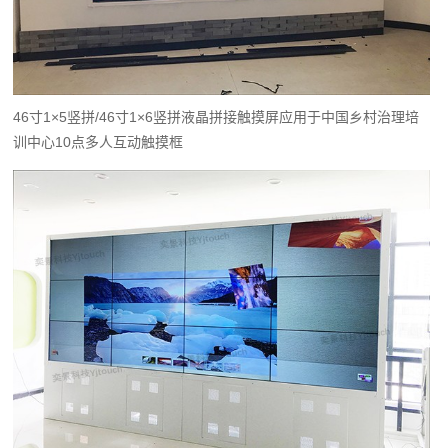
46寸1×5竖拼/46寸1×6竖拼液晶拼接触摸屏应用于中国乡村治理培
训中心10点多人互动触摸框